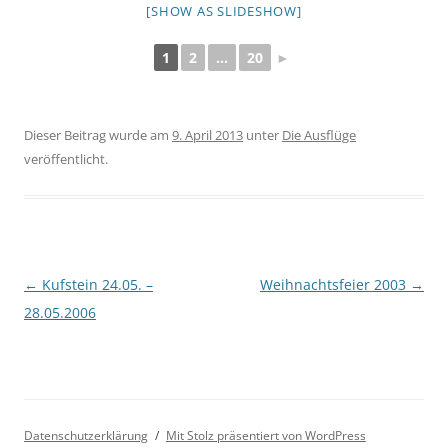
[SHOW AS SLIDESHOW]
1
2
...
20
►
Dieser Beitrag wurde am
9. April 2013
unter
Die Ausflüge
veröffentlicht.
Beitragsnavigation
←
Kufstein 24.05. –
Weihnachtsfeier 2003
→
28.05.2006
Datenschutzerklärung
Mit Stolz präsentiert von WordPress