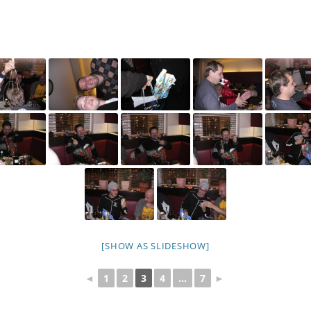
[SHOW AS SLIDESHOW]
◄
1
2
3
4
...
7
►